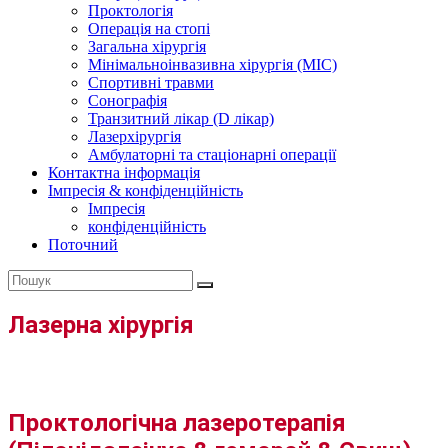
Проктологія
Операція на стопі
Загальна хірургія
Мінімальноінвазивна хірургія (MIC)
Спортивні травми
Сонографія
Транзитний лікар (D лікар)
Лазерхірургія
Амбулаторні та стаціонарні операції
Контактна інформація
Імпресія & конфіденційність
Імпресія
конфіденційність
Поточний
Лазерна хірургія
Проктологічна лазеротерапія