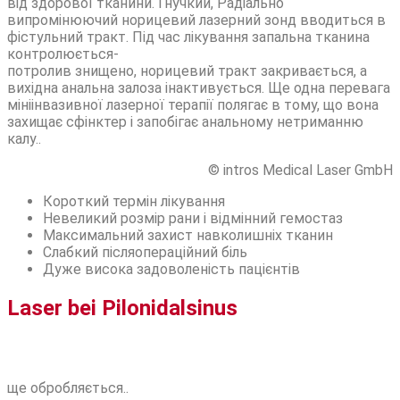
від здорової тканини. Гнучкий, Радіально
випромінюючий норицевий лазерний зонд вводиться в
фістульний тракт. Під час лікування запальна тканина
контролюється-
потролив знищено, норицевий тракт закривається, а
вихідна анальна залоза інактивується. Ще одна перевага
мініінвазивної лазерної терапії полягає в тому, що вона
захищає сфінктер і запобігає анальному нетриманню
калу..
© intros Medical Laser GmbH
Короткий термін лікування
Невеликий розмір рани і відмінний гемостаз
Максимальний захист навколишніх тканин
Слабкий післяопераційний біль
Дуже висока задоволеність пацієнтів
Laser bei Pilonidalsinus
ще обробляється..