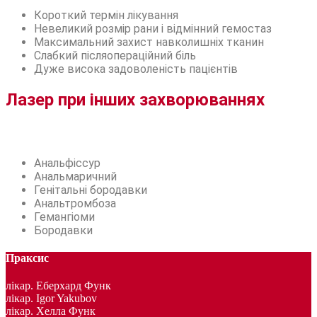
Короткий термін лікування
Невеликий розмір рани і відмінний гемостаз
Максимальний захист навколишніх тканин
Слабкий післяопераційний біль
Дуже висока задоволеність пацієнтів
Лазер при інших захворюваннях
Анальфіссур
Анальмаричний
Генітальні бородавки
Анальтромбоза
Гемангіоми
Бородавки
Праксис
лікар. Еберхард Функ
лікар. Igor Yakubov
лікар. Хелла Функ