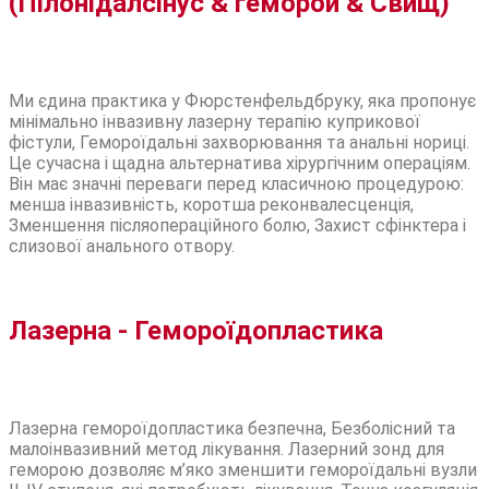
(Пілонідалсінус & геморой & Свищ)
Ми єдина практика у Фюрстенфельдбруку, яка пропонує
мінімально інвазивну лазерну терапію куприкової
фістули, Гемороїдальні захворювання та анальні нориці.
Це сучасна і щадна альтернатива хірургічним операціям.
Він має значні переваги перед класичною процедурою:
менша інвазивність, коротша реконвалесценція,
Зменшення післяопераційного болю, Захист сфінктера і
слизової анального отвору.
Лазерна - Гемороїдопластика
Лазерна гемороїдопластика безпечна, Безболісний та
малоінвазивний метод лікування. Лазерний зонд для
геморою дозволяє м’яко зменшити гемороїдальні вузли