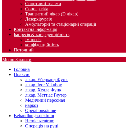
Спортивні травми
Сонографія
Транзитний лікар (D лікар)
Лазерхірургія
Амбулаторні та стаціонарні операції
Контактна інформація
Імпресія & конфіденційність
Імпресія
конфіденційність
Поточний
Меню
Закрити
Головна
Праксис
лікар. Еберхард Функ
лікар. Igor Yakubov
лікар. Хелла Функ
лікар. Маттіас Гаутер
Медичний персонал
наркоз
Operationsräume
Behandlungsspektrum
Hernienzentrum
Операція на руці