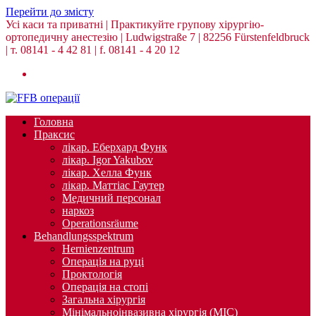
Перейти до змісту
Усі каси та приватні | Практикуйте групову хірургію-
ортопедичну анестезію | Ludwigstraße 7 | 82256 Fürstenfeldbruck
| т. 08141 - 4 42 81 | f. 08141 - 4 20 12
Головна
Праксис
лікар. Еберхард Функ
лікар. Igor Yakubov
лікар. Хелла Функ
лікар. Маттіас Гаутер
Медичний персонал
наркоз
Operationsräume
Behandlungsspektrum
Hernienzentrum
Операція на руці
Проктологія
Операція на стопі
Загальна хірургія
Мінімальноінвазивна хірургія (MIC)