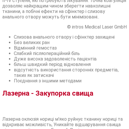
II-IV ступеня, які потребують лікування. Точна коагуляція
дозволяє найкращим чином зберегти навколишні
тканини, а побічні ефекти на сфінктер і слизову
анального отвору можуть бути мінімізовані..
© intros Medical Laser GmbH
Слизова анального отвору і сфінктер захищені
Без великих ран
Відмінний гемостаз
Слабкий післяопераційний біль
Дуже висока задоволеність пацієнтів
більш швидкий період відновлення
відсутність використання сторонніх предметів,
таких як затискачі
Поєднання з іншими методами
Лазерна - Закупорка свища
Лазерна оклюзія нориці м’яко руйнує тканину нориці та
відкриває можливість, Уникайте відшарування свища