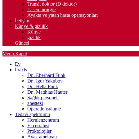
Transit doktor (D doktor)
Laserchirurgie
Ayakta ve yatan hasta operasyonları
İletişim
Künye & gizlilik
Künye
gizlilik
Güncel
Menü
Kapat
Ev
Praxis
Dr.. Eberhard Funk
Dr.. Igor Yakubov
Dr.. Hella Funk
Dr.. Matthias Hauter
Sağlık personeli
anestezi
Operationsräume
Tedavi spektrumu
Hernienzentrum
El cerrahisi
Proktolojiler
Ayak ameliyatı