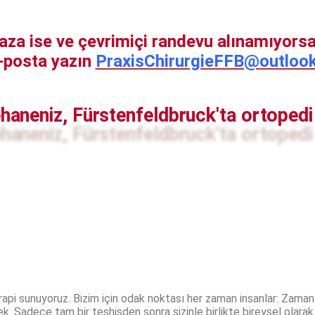
 kaza ise ve çevrimiçi randevu alınamıyors
e-posta yazın
PraxisChirurgieFFB@outloo
haneniz, Fürstenfeldbruck'ta ortopedi
i sunuyoruz. Bizim için odak noktası her zaman insanlar: Zaman al
k. Sadece tam bir teşhisden sonra sizinle birlikte bireysel olarak