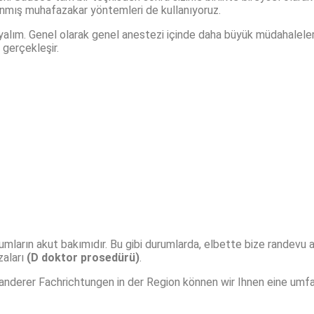
lanmış muhafazakar yöntemleri de kullanıyoruz.
ulayalım. Genel olarak genel anestezi içinde daha büyük müdahalele
gerçekleşir.
umların akut bakımıdır. Bu gibi durumlarda, elbette bize randevu al
zaları
(D doktor prosedürü)
.
nderer Fachrichtungen in der Region können wir Ihnen eine umfa