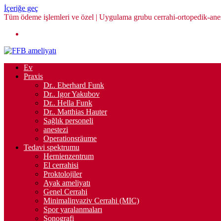
İçeriğe geç
Tüm ödeme işlemleri ve özel | Uygulama grubu cerrahi-ortopedik-aneste
Ev
Praxis
Dr.. Eberhard Funk
Dr.. Igor Yakubov
Dr.. Hella Funk
Dr.. Matthias Hauter
Sağlık personeli
anestezi
Operationsräume
Tedavi spektrumu
Hernienzentrum
El cerrahisi
Proktolojiler
Ayak ameliyatı
Genel Cerrahi
Minimalinvaziv Cerrahi (MIC)
Spor yaralanmaları
Sonografi