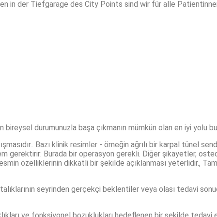
n in der Tiefgarage des City Points sind wir für alle Patientinne
için bireysel durumunuzla başa çıkmanın mümkün olan en iyi yolu b
ışmasıdır.. Bazı klinik resimler - örneğin ağrılı bir karpal tünel s
em gerektirir: Burada bir operasyon gerekli. Diğer şikayetler, osteoar
k resmin özelliklerinin dikkatli bir şekilde açıklanması yeterlidir.
lıklarının seyrinden gerçekçi beklentiler veya olası tedavi sonuçl
lıkları ve fonksiyonel bozuklukları hedeflenen bir şekilde tedavi