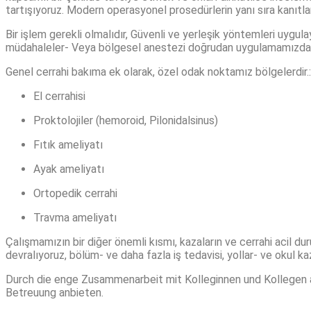
tartışıyoruz. Modern operasyonel prosedürlerin yanı sıra kanıt
Bir işlem gerekli olmalıdır, Güvenli ve yerleşik yöntemleri uyg
müdahaleler- Veya bölgesel anestezi doğrudan uygulamamızda 
Genel cerrahi bakıma ek olarak, özel odak noktamız bölgelerdir.:
El cerrahisi
Proktolojiler (hemoroid, Pilonidalsinus)
Fıtık ameliyatı
Ayak ameliyatı
Ortopedik cerrahi
Travma ameliyatı
Çalışmamızın bir diğer önemli kısmı, kazaların ve cerrahi acil dur
devralıyoruz, bölüm- ve daha fazla iş tedavisi, yollar- ve okul ka
Durch die enge Zusammenarbeit mit Kolleginnen und Kollegen a
Betreuung anbieten
.