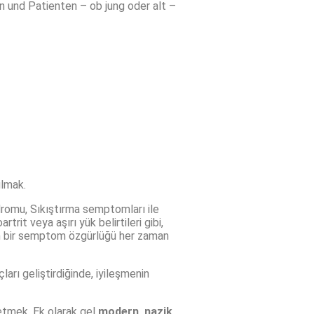
n und Patienten – ob jung oder alt –
ulmak.
endromu, Sıkıştırma semptomları ile
trit veya aşırı yük belirtileri gibi,
, Tam bir semptom özgürlüğü her zaman
arı geliştirdiğinde, iyileşmenin
 etmek. Ek olarak gel
modern, nazik