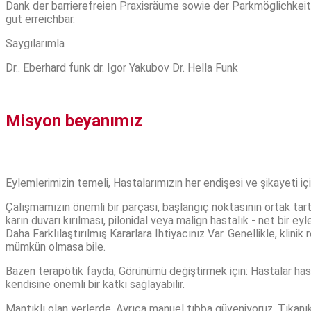
Dank der barrierefreien Praxisräume sowie der Parkmöglichkeite
gut erreichbar
.
Saygılarımla
Dr.. Eberhard funk dr. Igor Yakubov Dr. Hella Funk
Misyon beyanımız
Eylemlerimizin temeli, Hastalarımızın her endişesi ve şikayeti 
Çalışmamızın önemli bir parçası, başlangıç ​​noktasının ortak tart
karın duvarı kırılması, pilonidal veya malign hastalık - net bir eyl
Daha Farklılaştırılmış Kararlara İhtiyacınız Var. Genellikle, klini
mümkün olmasa bile.
Bazen terapötik fayda, Görünümü değiştirmek için: Hastalar hasta
kendisine önemli bir katkı sağlayabilir.
Mantıklı olan yerlerde, Ayrıca manuel tıbba güveniyoruz, Tıkanık