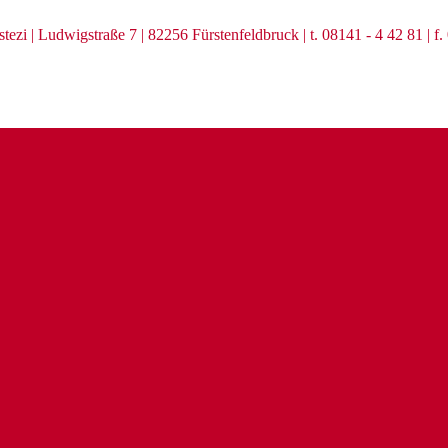
zi | Ludwigstraße 7 | 82256 Fürstenfeldbruck | t. 08141 - 4 42 81 | f.