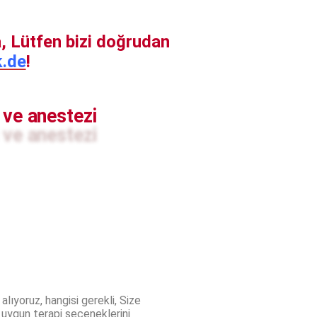
a, Lütfen bizi doğrudan
k.de
!
 ve anestezi
ıyoruz, hangisi gerekli, Size
 uygun terapi seçeneklerini