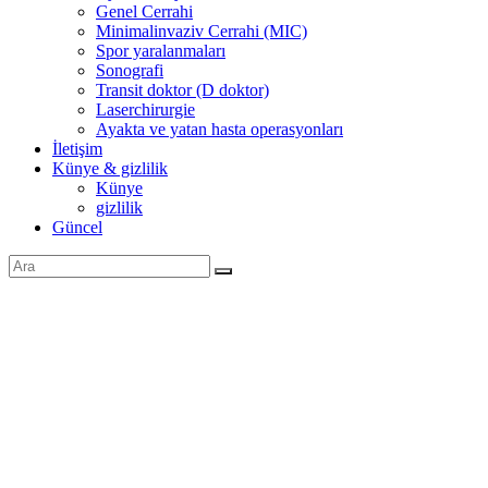
Genel Cerrahi
Minimalinvaziv Cerrahi (MIC)
Spor yaralanmaları
Sonografi
Transit doktor (D doktor)
Laserchirurgie
Ayakta ve yatan hasta operasyonları
İletişim
Künye & gizlilik
Künye
gizlilik
Güncel