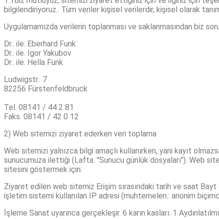
1.1Biz mutluyuz, sitemizi ziyaret ettiğiniz için ve ilginiz için teş
bilgilendiriyoruz.. Tüm veriler kişisel verilerdir, kişisel olarak tan
Uygulamamızda verilerin toplanması ve saklanmasından biz sor
Dr.. ile. Eberhard Funk
Dr.. ile. Igor Yakubov
Dr.. ile. Hella Funk
Ludwigstr.. 7
82256 Fürstenfeldbruck
Tel. 08141 / 44 2 81
Faks. 08141 / 42 0 12
2) Web sitemizi ziyaret ederken veri toplama
Web sitemizi yalnızca bilgi amaçlı kullanırken, yani kayıt olmazs
sunucumuza ilettiği (Lafta. "Sunucu günlük dosyaları"). Web sitem
sitesini göstermek için:
Ziyaret edilen web sitemiz Erişim sırasındaki tarih ve saat Bayt 
işletim sistemi kullanılan IP adresi (muhtemelen.: anonim biçim
İşleme Sanat uyarınca gerçekleşir. 6 karın kasları. 1 Aydınlatılm