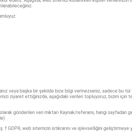
ekkür ederiz. Aşağıda, web sitemizi kullanırken kişisel verilerinizin
ımlanabileceğiniz.
umluyuz:
anız veya başka bir şekilde bize bilgi vermezseniz, sadece bu tür v
izi ziyaret ettiğinizde, aşağıdaki verileri topluyoruz, bizim için t
olarak gönderilen veri miktarı Kaynak/referans, hangi sayfadan geld
de)
ış. f GDPR, web sitemizin istikrarını ve işlevselliğini geliştirme