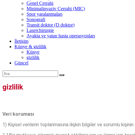
Genel Cerrahi
Minimalinvaziv Cerrahi (MIC)
Spor yaralanmaları
Sonografi
Transit doktor (D doktor)
Laserchirurgie
Ayakta ve yatan hasta operasyonları
İletişim
Künye & gizlilik
Künye
gizlilik
Güncel
gizlilik
Veri koruması
1) Kişisel verilerin toplanmasına ilişkin bilgiler ve sorumlu kişinin i