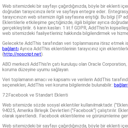
Web sitemizdeki bir sayfayı çağırdığınızda, böyle bir eklenti içe
doğrudan tarayıcınıza iletir ve sayfaya entegre eder.. Entegrasyo
tarayıcınızın web sitemizin ilgili sayfasına eriştiği. Bu bilgi (IP
Eklentilerle etkileşime geçtiğinizde, ilgili bilgiler ayrıca doğrud
gerçekleştirilir.. 6 karın kasları. 1 lit.f GDPR, AddThis'in kişise
web sitemizdeki faaliyetleriniz hakkında bilgilendirmek ve hizme
Gelecekte AddThis tarafından veri toplanmasına itiraz etmek ister
bağlantı
Ayrıca AddThis eklentilerinin tarayıcınız için eklentiler
(
http://noscript.net
).
ABD merkezli AddThis'in çatı kuruluşu olan Oracle Corporation, A
koruma düzeyine uyumu sağlayan.
Veri toplamanın amacı ve kapsamı ve verilerin AddThis tarafından 
seçenekleri, AddThis veri koruma bilgilerinde bulunabilir.:
bağlan
7.2Facebook ve Standart Eklenti
Web sitemizde sözde sosyal eklentiler kullanılmaktadır. ("Eklent
94025, Amerika Birleşik Devletleri ("Facebook") çalıştırılır. Ek
olarak işaretlendi.. Facebook eklentilerine ve görünümlerine gene
Web sitemizdeki bir sayfayı çağırdığınızda, böyle bir eklenti içe