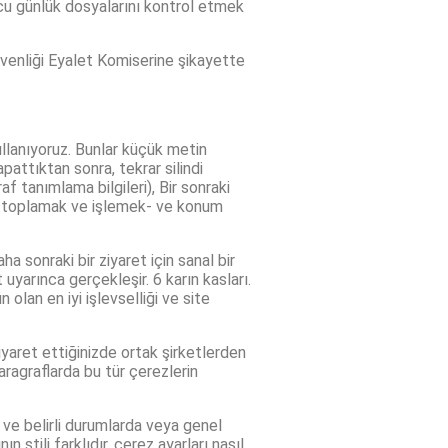
ucu günlük dosyalarını kontrol etmek
üvenliği Eyalet Komiserine şikayette
ullanıyoruz. Bunlar küçük metin
apattıktan sonra, tekrar silindi
f tanımlama bilgileri), Bir sonraki
larak toplamak ve işlemek- ve konum
a sonraki bir ziyaret için sanal bir
 uyarınca gerçekleşir. 6 karın kasları.
olan en iyi işlevselliği ve site
ziyaret ettiğinizde ortak şirketlerden
aragraflarda bu tür çerezlerin
i ve belirli durumlarda veya genel
stili farklıdır, çerez ayarları nasıl