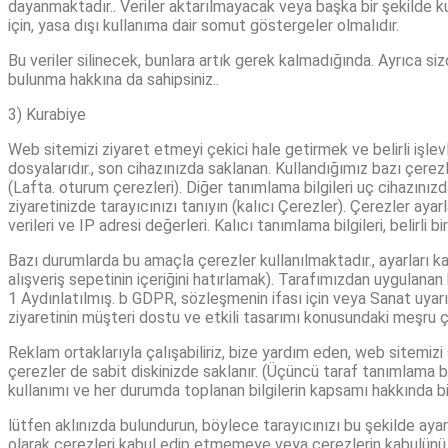
dayanmaktadır.. Veriler aktarılmayacak veya başka bir şekilde ku
için, yasa dışı kullanıma dair somut göstergeler olmalıdır.
Bu veriler silinecek, bunlara artık gerek kalmadığında. Ayrıca s
bulunma hakkına da sahipsiniz..
3) Kurabiye
Web sitemizi ziyaret etmeyi çekici hale getirmek ve belirli işlev
dosyalarıdır., son cihazınızda saklanan. Kullandığımız bazı çerezle
(Lafta. oturum çerezleri). Diğer tanımlama bilgileri uç cihazınızd
ziyaretinizde tarayıcınızı tanıyın (kalıcı Çerezler). Çerezler ayar
verileri ve IP adresi değerleri. Kalıcı tanımlama bilgileri, belirli b
Bazı durumlarda bu amaçla çerezler kullanılmaktadır., ayarları kay
alışveriş sepetinin içeriğini hatırlamak). Tarafımızdan uygulanan b
1 Aydınlatılmış. b GDPR, sözleşmenin ifası için veya Sanat uyarın
ziyaretinin müşteri dostu ve etkili tasarımı konusundaki meşru çı
Reklam ortaklarıyla çalışabiliriz, bize yardım eden, web sitemizi 
çerezler de sabit diskinizde saklanır. (Üçüncü taraf tanımlama bi
kullanımı ve her durumda toplanan bilgilerin kapsamı hakkında bire
lütfen aklınızda bulundurun, böylece tarayıcınızı bu şekilde ayarl
olarak çerezleri kabul edip etmemeye veya çerezlerin kabulünü hari