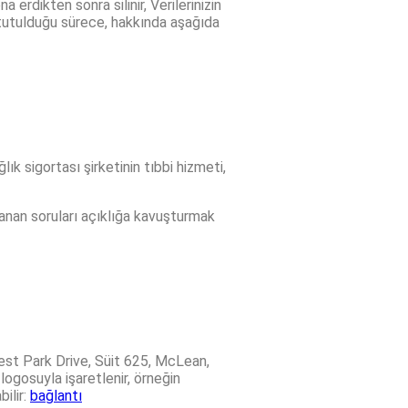
a erdikten sonra silinir, Verilerinizin
ı tutulduğu sürece, hakkında aşağıda
ağlık sigortası şirketinin tıbbi hizmeti,
klanan soruları açıklığa kavuşturmak
West Park Drive, Süit 625, McLean,
 logosuyla işaretlenir, örneğin
ilir:
bağlantı