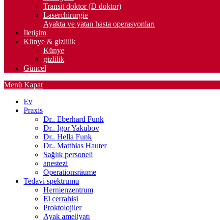
Transit doktor (D doktor)
Laserchirurgie
Ayakta ve yatan hasta operasyonları
İletişim
Künye & gizlilik
Künye
gizlilik
Güncel
Menü
Kapat
Ev
Praxis
Dr.. Eberhard Funk
Dr.. Igor Yakubov
Dr.. Hella Funk
Dr.. Matthias Hauter
Sağlık personeli
anestezi
Operationsräume
Tedavi spektrumu
Hernienzentrum
El cerrahisi
Proktolojiler
Ayak ameliyatı