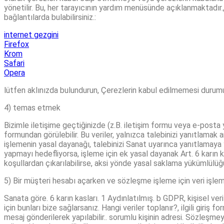
yönetilir. Bu, her tarayıcının yardım menüsünde açıklanmaktadır., han
bağlantılarda bulabilirsiniz.:
internet gezgini
Firefox
Krom
Safari
Opera
lütfen aklınızda bulundurun, Çerezlerin kabul edilmemesi durumund
4) temas etmek
Bizimle iletişime geçtiğinizde (z.B. iletişim formu veya e-posta yol
formundan görülebilir. Bu veriler, yalnızca talebinizi yanıtlamak ama
işlemenin yasal dayanağı, talebinizi Sanat uyarınca yanıtlamaya 
yapmayı hedefliyorsa, işleme için ek yasal dayanak Art. 6 karın ka
koşullardan çıkarılabilirse, aksi yönde yasal saklama yükümlülüğ
5) Bir müşteri hesabı açarken ve sözleşme işleme için veri işle
Sanata göre. 6 karın kasları. 1 Aydınlatılmış. b GDPR, kişisel
için bunları bize sağlarsanız. Hangi veriler toplanır?, ilgili giri
mesaj gönderilerek yapılabilir.. sorumlu kişinin adresi. Sözleşme