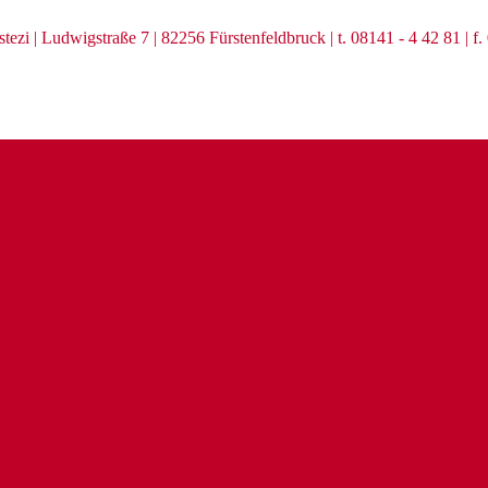
zi | Ludwigstraße 7 | 82256 Fürstenfeldbruck | t. 08141 - 4 42 81 | f.