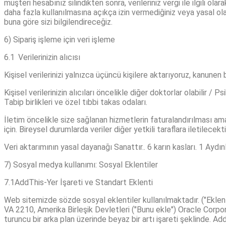
müşteri hesabınız silindikten sonra, verileriniz vergi ile ilgili ola
daha fazla kullanılmasına açıkça izin vermediğiniz veya yasal ola
buna göre sizi bilgilendireceğiz.
6) Sipariş işleme için veri işleme
6.1 Verilerinizin alıcısı
Kişisel verilerinizi yalnızca üçüncü kişilere aktarıyoruz, kanunen 
Kişisel verilerinizin alıcıları öncelikle diğer doktorlar olabilir / Ps
Tabip birlikleri ve özel tıbbi takas odaları.
İletim öncelikle size sağlanan hizmetlerin faturalandırılması amac
için. Bireysel durumlarda veriler diğer yetkili taraflara iletilecektir
Veri aktarımının yasal dayanağı Sanattır.. 6 karın kasları. 1 Aydı
7) Sosyal medya kullanımı: Sosyal Eklentiler
7.1AddThis-Yer İşareti ve Standart Eklenti
Web sitemizde sözde sosyal eklentiler kullanılmaktadır. ("Eklent
VA 2210, Amerika Birleşik Devletleri ("Bunu ekle") Oracle Corporat
turuncu bir arka plan üzerinde beyaz bir artı işareti şeklinde. A