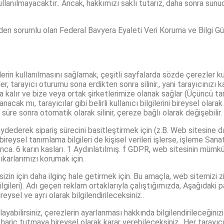
llanılmayacaktır.. Ancak, hakkımızı saklı tutarız, daha sonra sun
izden sorumlu olan Federal Bavyera Eyaleti Veri Koruma ve Bilgi G
lerin kullanılmasını sağlamak, çeşitli sayfalarda sözde çerezler k
r, tarayıcı oturumu sona erdikten sonra silinir., yani tarayıcınızı k
a kalır ve bize veya ortak şirketlerimize olanak sağlar (Üçüncü tara
lanacak mı, tarayıcılar gibi belirli kullanıcı bilgilerini bireysel o
ir süre sonra otomatik olarak silinir, çereze bağlı olarak değişebilir.
dederek sipariş sürecini basitleştirmek için (z.B. Web sitesine dah
ireysel tanımlama bilgileri de kişisel verileri işlerse, işleme Sanat
ca. 6 karın kasları. 1 Aydınlatılmış. f GDPR, web sitesinin mümkün 
karlarımızı korumak için.
sizin için daha ilginç hale getirmek için. Bu amaçla, web sitemizi 
lgileri). Adı geçen reklam ortaklarıyla çalıştığımızda, Aşağıdaki p
ysel ve ayrı olarak bilgilendirileceksiniz..
ayabilirsiniz, çerezlerin ayarlanması hakkında bilgilendirileceğiniz
ç tutmaya bireysel olarak karar verebileceksiniz.. Her tarayıcının 