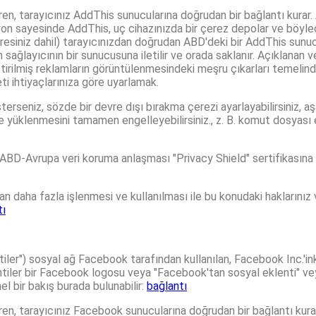
ren, tarayıcınız AddThis sunucularına doğrudan bir bağlantı kurar. 
n sayesinde AddThis, uç cihazınızda bir çerez depolar ve böylece I
 adresiniz dahil) tarayıcınızdan doğrudan ABD'deki bir AddThis sunucu
an sağlayıcının bir sunucusuna iletilir ve orada saklanır. Açıklanan 
lleştirilmiş reklamların görüntülenmesindeki meşru çıkarları temelind
ti ihtiyaçlarınıza göre uyarlamak.
seniz, sözde bir devre dışı bırakma çerezi ayarlayabilirsiniz, aşa
le yüklenmesini tamamen engelleyebilirsiniz., z. B. komut dosyası 
BD-Avrupa veri koruma anlaşması "Privacy Shield" sertifikasına sa
daha fazla işlenmesi ve kullanılması ile bu konudaki haklarınız ve
tı
iler") sosyal ağ Facebook tarafından kullanılan, Facebook Inc.'in
lentiler bir Facebook logosu veya "Facebook'tan sosyal eklenti" v
l bir bakış burada bulunabilir:
bağlantı
ren, tarayıcınız Facebook sunucularına doğrudan bir bağlantı kurar