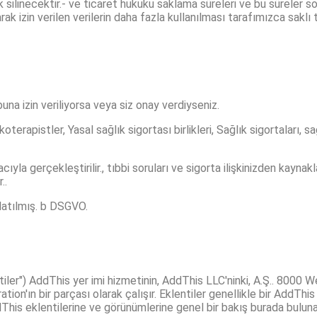
rak silinecektir.- ve ticaret hukuku saklama süreleri ve bu süreler son
rak izin verilen verilerin daha fazla kullanılması tarafımızca sakl
buna izin veriliyorsa veya siz onay verdiyseniz.
ikoterapistler, Yasal sağlık sigortası birlikleri, Sağlık sigortaları, s
ıyla gerçekleştirilir., tıbbi soruları ve sigorta ilişkinizden kayna
..
nlatılmış. b DSGVO.
iler") AddThis yer imi hizmetinin, AddThis LLC'ninki, A.Ş.. 8000 
ion'ın bir parçası olarak çalışır. Eklentiler genellikle bir AddThis
ddThis eklentilerine ve görünümlerine genel bir bakış burada bulunab