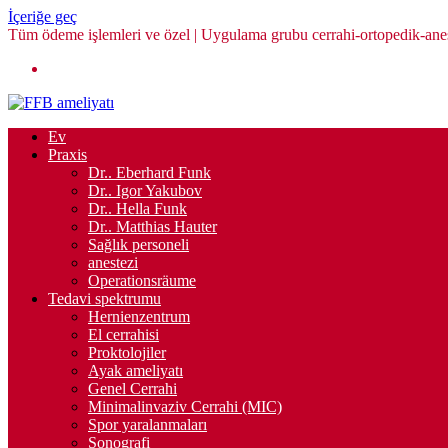
İçeriğe geç
Tüm ödeme işlemleri ve özel | Uygulama grubu cerrahi-ortopedik-aneste
Ev
Praxis
Dr.. Eberhard Funk
Dr.. Igor Yakubov
Dr.. Hella Funk
Dr.. Matthias Hauter
Sağlık personeli
anestezi
Operationsräume
Tedavi spektrumu
Hernienzentrum
El cerrahisi
Proktolojiler
Ayak ameliyatı
Genel Cerrahi
Minimalinvaziv Cerrahi (MIC)
Spor yaralanmaları
Sonografi