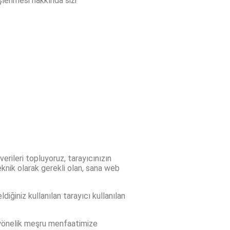
 işlenmesi hakkında sizi
erileri topluyoruz, tarayıcınızın
eknik olarak gerekli olan, sana web
iğiniz kullanılan tarayıcı kullanılan
ye yönelik meşru menfaatimize