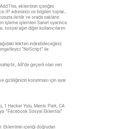
AddThis, eklentinin içeriğini
P adresinizi ve bilgileri toplar.,
suna iletilir ve orada saklanır.
veri işleme işlemleri Sanat uyarınca
e, sosyal ağın diğer kullanıcılarını
ğıdaki linkten indirebileceğiniz:
engelleyici "NoScript" ile
hiptir., AB'de geçerli olan veri
 gizliliğinizin korunması için ayar
ki, 1 Hacker Yolu, Menlo Park, CA
eya. “Facebook Sosyal Eklentisi”
. Eklentinin içeriği doğrudan