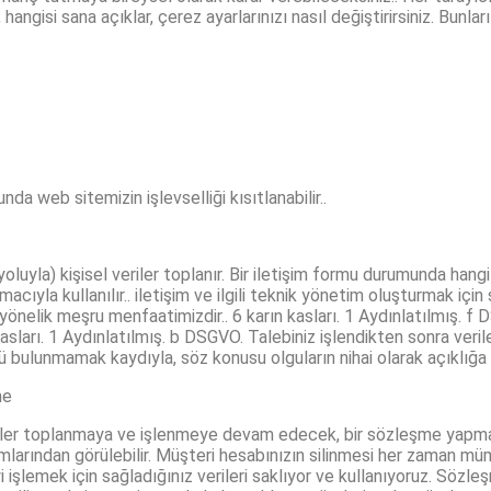
gisi sana açıklar, çerez ayarlarınızı nasıl değiştirirsiniz. Bunları i
a web sitemizin işlevselliği kısıtlanabilir..
uyla) kişisel veriler toplanır. Bir iletişim formu durumunda hangi ver
cıyla kullanılır.. iletişim ve ilgili teknik yönetim oluşturmak için sa
yönelik meşru menfaatimizdir.. 6 karın kasları. 1 Aydınlatılmış. f
sları. 1 Aydınlatılmış. b DSGVO. Talebiniz işlendikten sonra verile
ü bulunmamak kaydıyla, söz konusu olguların nihai olarak açıklığa
me
 veriler toplanmaya ve işlenmeye devam edecek, bir sözleşme yap
ş formlarından görülebilir. Müşteri hesabınızın silinmesi her zaman 
yi işlemek için sağladığınız verileri saklıyor ve kullanıyoruz. Sö