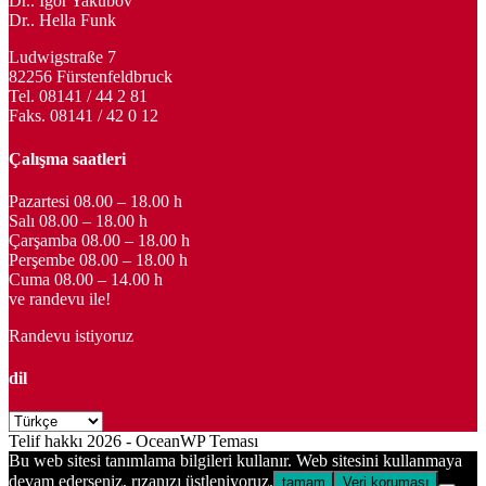
Dr.. Igor Yakubov
Dr.. Hella Funk
Ludwigstraße 7
82256 Fürstenfeldbruck
Tel. 08141 / 44 2 81
Faks. 08141 / 42 0 12
Çalışma saatleri
Pazartesi 08.00 – 18.00 h
Salı 08.00 – 18.00 h
Çarşamba 08.00 – 18.00 h
Perşembe 08.00 – 18.00 h
Cuma 08.00 – 14.00 h
ve randevu ile!
Randevu istiyoruz
dil
Telif hakkı 2026 - OceanWP Teması
Bu web sitesi tanımlama bilgileri kullanır. Web sitesini kullanmaya
devam ederseniz, rızanızı üstleniyoruz.
tamam
Veri koruması