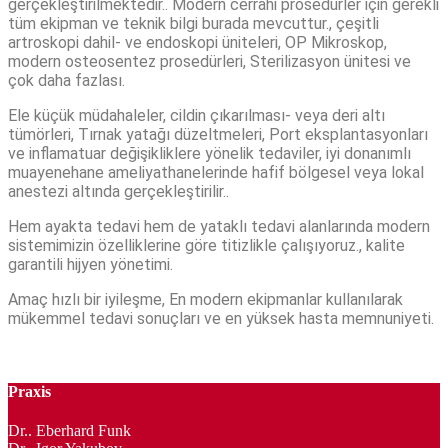
gerçekleştirilmektedir.. Modern cerrahi prosedürler için gerekli
tüm ekipman ve teknik bilgi burada mevcuttur., çeşitli
artroskopi dahil- ve endoskopi üniteleri, OP Mikroskop,
modern osteosentez prosedürleri, Sterilizasyon ünitesi ve
çok daha fazlası.
Ele küçük müdahaleler, cildin çıkarılması- veya deri altı
tümörleri, Tırnak yatağı düzeltmeleri, Port eksplantasyonları
ve inflamatuar değişikliklere yönelik tedaviler, iyi donanımlı
muayenehane ameliyathanelerinde hafif bölgesel veya lokal
anestezi altında gerçekleştirilir..
Hem ayakta tedavi hem de yataklı tedavi alanlarında modern
sistemimizin özelliklerine göre titizlikle çalışıyoruz., kalite
garantili hijyen yönetimi.
Amaç hızlı bir iyileşme, En modern ekipmanlar kullanılarak
mükemmel tedavi sonuçları ve en yüksek hasta memnuniyeti.
Praxis
Dr.. Eberhard Funk