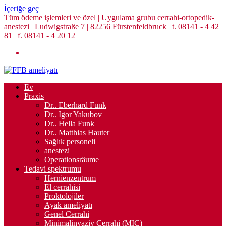
İçeriğe geç
Tüm ödeme işlemleri ve özel | Uygulama grubu cerrahi-ortopedik-
anestezi | Ludwigstraße 7 | 82256 Fürstenfeldbruck | t. 08141 - 4 42
81 | f. 08141 - 4 20 12
Ev
Praxis
Dr.. Eberhard Funk
Dr.. Igor Yakubov
Dr.. Hella Funk
Dr.. Matthias Hauter
Sağlık personeli
anestezi
Operationsräume
Tedavi spektrumu
Hernienzentrum
El cerrahisi
Proktolojiler
Ayak ameliyatı
Genel Cerrahi
Minimalinvaziv Cerrahi (MIC)