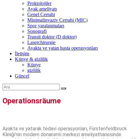
Proktolojiler
Ayak ameliyatı
Genel Cerrahi
Minimalinvaziv Cerrahi (MIC)
Spor yaralanmaları
Sonografi
Transit doktor (D doktor)
Laserchirurgie
Ayakta ve yatan hasta operasyonları
İletişim
Künye & gizlilik
Künye
gizlilik
Güncel
Operationsräume
Ayakta ve yatarak tedavi operasyonları, Fürstenfeldbruck
Kliniği'nin modern donanımlı merkezi ameliyathanesinde