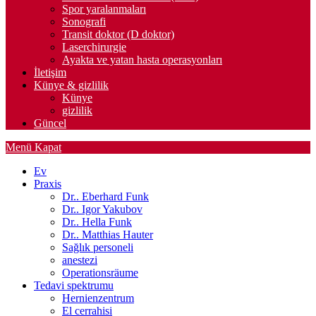
Spor yaralanmaları
Sonografi
Transit doktor (D doktor)
Laserchirurgie
Ayakta ve yatan hasta operasyonları
İletişim
Künye & gizlilik
Künye
gizlilik
Güncel
Menü
Kapat
Ev
Praxis
Dr.. Eberhard Funk
Dr.. Igor Yakubov
Dr.. Hella Funk
Dr.. Matthias Hauter
Sağlık personeli
anestezi
Operationsräume
Tedavi spektrumu
Hernienzentrum
El cerrahisi