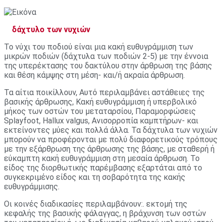
δάχτυλο των νυχιών
Το νύχι του ποδιού είναι μια κακή ευθυγράμμιση των
μικρών ποδιών (δάχτυλα των ποδιών 2-5) με την έννοια
της υπερέκτασης του δακτύλου στην άρθρωση της βάσης
και θέση κάμψης στη μέση- και/ή ακραία άρθρωση.
Τα αίτια ποικίλλουν, Αυτό περιλαμβάνει αστάθειες της
βασικής άρθρωσης, Κακή ευθυγράμμιση ή υπερβολικό
μήκος των οστών του μεταταρσίου, Παραμορφώσεις
Splayfoot, Hallux valgus, Ανισορροπία καμπτήρων- και
εκτείνοντες μύες και πολλά άλλα. Τα δάχτυλα των νυχιών
μπορούν να προφέρονται με πολύ διαφορετικούς τρόπους
με την εξάρθρωση της άρθρωσης της βάσης, με σταθερή ή
εύκαμπτη κακή ευθυγράμμιση στη μεσαία άρθρωση. Το
είδος της διορθωτικής παρέμβασης εξαρτάται από το
συγκεκριμένο είδος και τη σοβαρότητα της κακής
ευθυγράμμισης.
Οι κοινές διαδικασίες περιλαμβάνουν:. εκτομή της
κεφαλής της βασικής φάλαγγας, η βράχυνση των οστών