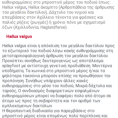
ευθυγραμμίσεις στο μπροστινό μέρος του ποδιού όπως:.
Hallux valgus
,
Hallux άκαμπτο (Αρθροπάθεια της άρθρωσης
του μεγάλου δακτύλου), Δάχτυλο του νυχιού και
επεμβάσεις στον Αχίλλειο τένοντα για φρέσκες και
παλιές ρήξεις (ρωγμές) ή χρόνιο πόνο με σχηματισμό
όζων (Αχιλλοδυνία, Haglundferse).
Hallux valgus
Hallux valgus είναι η απόκλιση του μεγάλου δακτύλου προς
το εξωτερικό του ποδιού λόγω κακής ευθυγράμμισης στη
μεταταρσιοφαλαγγική άρθρωση του μεγάλου δακτύλου.
Προκύπτει συνήθως δευτερογενώς ως αποτέλεσμα
splayfoot με αντίστοιχη γενετική προδιάθεση. Μοντέρνα
υποδήματα, Τα κωνικά στο μπροστινό μέρος ή/και τα
ψηλότερα τακούνια μπορούν επίσης να προωθήσουν την
προπόνηση. Συνήθως υπάρχουν άλλες κακές
ευθυγραμμίσεις στο μέσο του ποδιού, Μικρά δάχτυλα και
ταρσός, Ο συνδυασμός διαφορετικών εσφαλμένων
ευθυγραμμίσεων μπορεί να διαφέρει πολύ από άτομο σε
άτομο ως προς τη σοβαρότητα και τον αριθμό των
εμπλεκόμενων δακτύλων.
Η θεραπευτική διαδικασία για παρεμβάσεις στο
μπροστινό μέρος είναι επομένως πολύ περίπλοκη και