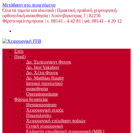
Μετάβαση στο περιεχόμενο
Όλα τα ταμεία και ιδιωτικά | Πρακτική ομαδική χειρουργική-
ορθοπεδική-αναισθησία | Λούντβιγκστρας 7 | 82256
Φίρστενφελντμπρουκ | τ. 08141 - 4 42 81 | φά. 08141 - 4 20 12
Σπίτι
Πραξί
Δρ. Έμπερχαρντ Φουνκ
Δρ. Igor Yakubov
Δρ. Χέλα Φουνκ
Δρ. Matthias Hauter
Ιατρικό προσωπικό
αναισθησία
Operationsräume
Φάσμα θεραπείας
Hernienzentrum
Χειρουργική χειρός
Πρωτολογίες
Χειρουργική επέμβαση ποδιών
Γενική χειρουργική
Ελάχιστη επεμβατική χειρουργική (ΜΙΚ)