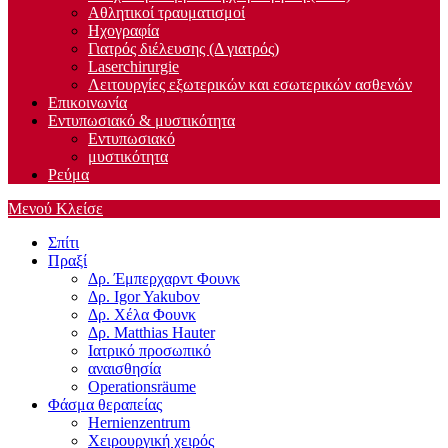
Αθλητικοί τραυματισμοί
Ηχογραφία
Γιατρός διέλευσης (Δ γιατρός)
Laserchirurgie
Λειτουργίες εξωτερικών και εσωτερικών ασθενών
Επικοινωνία
Εντυπωσιακό & μυστικότητα
Εντυπωσιακό
μυστικότητα
Ρεύμα
Μενού
Κλείσε
Σπίτι
Πραξί
Δρ. Έμπερχαρντ Φουνκ
Δρ. Igor Yakubov
Δρ. Χέλα Φουνκ
Δρ. Matthias Hauter
Ιατρικό προσωπικό
αναισθησία
Operationsräume
Φάσμα θεραπείας
Hernienzentrum
Χειρουργική χειρός