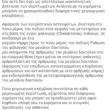
Εάν αυτό δεν έχει ως αποτέλεσμα ικανοποιητική
βελτίωση των συμπτωμάτων, Ανάλογα με τα ευρήματα,
μπορούν να χρησιμοποιηθούν διαφορετικές χειρουργικές
επεμβάσεις:
Αφαίρεση των ενοχλητικών οστεοφύτων, ιδιαίτερα στο
πίσω μέρος του ποδιού στην κεφαλή του μεταταρσίου και
στη βάση της εγγύς φάλαγγας (Cheilektomie), πιθανώς. σε
συνδυασμό με ένα
ραχιαία κάμψη (προς το πίσω μέρος του ποδιού) Ρύθμιση
της φάλαγγας του μεγάλου δακτύλου,
μια σκλήρυνση της άρθρωσης του μεγάλου δακτύλου στη
λειτουργική θέση (προτιμάται σε νεότερους ασθενείς),
αρθροπλαστική της άρθρωσης του μεγάλου δακτύλου
(Αφαίρεση των επώδυνων, κατεστραμμένες επιφάνειες
αρθρώσεων και αντικατάσταση με ιστό αρθρικής κάψας)
μια ενδοπρόσθεση της μεταταρσοφαλαγγικής άρθρωσης
του μεγάλου δακτύλου.
Ποια χειρουργική επέμβαση συνιστάται σε κάθε
μεμονωμένη περίπτωση;, εξαρτάται από διάφορους
παράγοντες και μπορεί να προσδιοριστεί μόνο αφού
ληφθούν υπόψη όλα τα ευρήματα και οι ατομικές
προσδοκίες του ασθενούς.