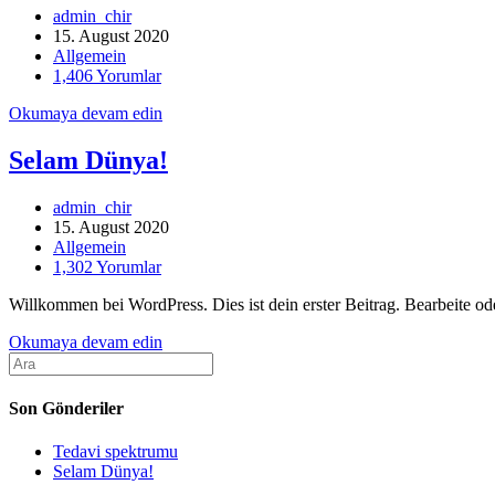
Post
admin_chir
author
Post
:
15.
August
2020
published
Post
:
Allgemein
category
Post
:
1,406 Yorumlar
comments
:
Tedavi
Okumaya devam edin
spektrumu
Selam Dünya!
Post
admin_chir
author
Post
:
15.
August
2020
published
Post
:
Allgemein
category
Post
:
1,302 Yorumlar
comments
:
Willkommen bei WordPress
.
Dies ist dein erster Beitrag
.
Bearbeite od
Selam
Okumaya devam edin
Aramak:
Dünya!
Son Gönderiler
Tedavi spektrumu
Selam Dünya!