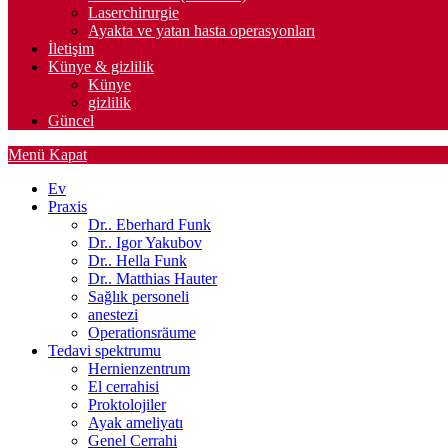
Laserchirurgie
Ayakta ve yatan hasta operasyonları
İletişim
Künye & gizlilik
Künye
gizlilik
Güncel
Menü
Kapat
Ev
Praxis
Dr.. Eberhard Funk
Dr.. Igor Yakubov
Dr.. Hella Funk
Dr.. Matthias Hauter
Sağlık personeli
anestezi
Operationsräume
Tedavi spektrumu
Hernienzentrum
El cerrahisi
Proktolojiler
Ayak ameliyatı
Genel Cerrahi