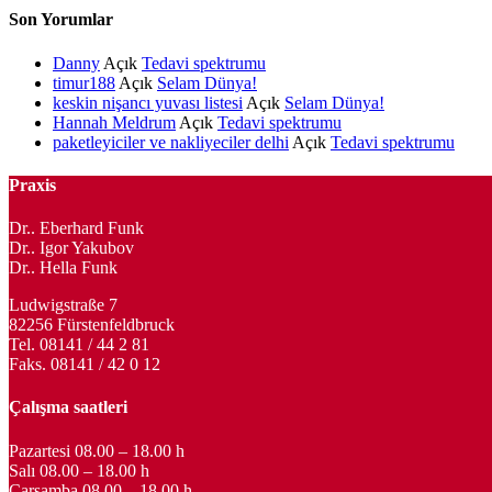
Son Yorumlar
Danny
Açık
Tedavi spektrumu
timur188
Açık
Selam Dünya!
keskin nişancı yuvası listesi
Açık
Selam Dünya!
Hannah Meldrum
Açık
Tedavi spektrumu
paketleyiciler ve nakliyeciler delhi
Açık
Tedavi spektrumu
Praxis
Dr.. Eberhard Funk
Dr.. Igor Yakubov
Dr.. Hella Funk
Ludwigstraße 7
82256 Fürstenfeldbruck
Tel. 08141 / 44 2 81
Faks. 08141 / 42 0 12
Çalışma saatleri
Pazartesi 08.00 – 18.00 h
Salı 08.00 – 18.00 h
Çarşamba 08.00 – 18.00 h