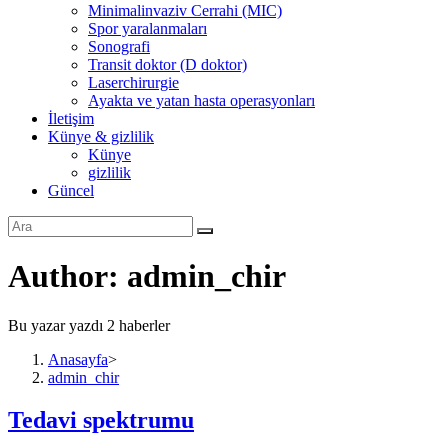
Minimalinvaziv Cerrahi (MIC)
Spor yaralanmaları
Sonografi
Transit doktor (D doktor)
Laserchirurgie
Ayakta ve yatan hasta operasyonları
İletişim
Künye & gizlilik
Künye
gizlilik
Güncel
Author
:
admin_chir
Bu yazar yazdı 2 haberler
Anasayfa
>
admin_chir
Tedavi spektrumu