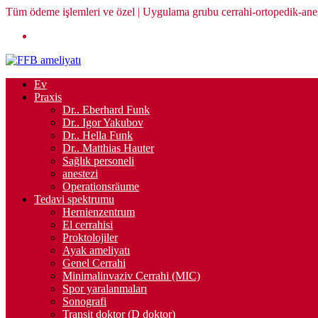
İçeriğe
Tüm ödeme işlemleri ve özel | Uygulama grubu cerrahi-ortopedik-aneste
geç
Ev
Praxis
Dr.. Eberhard Funk
Dr.. Igor Yakubov
Dr.. Hella Funk
Dr.. Matthias Hauter
Sağlık personeli
anestezi
Operationsräume
Tedavi spektrumu
Hernienzentrum
El cerrahisi
Proktolojiler
Ayak ameliyatı
Genel Cerrahi
Minimalinvaziv Cerrahi (MIC)
Spor yaralanmaları
Sonografi
Transit doktor (D doktor)