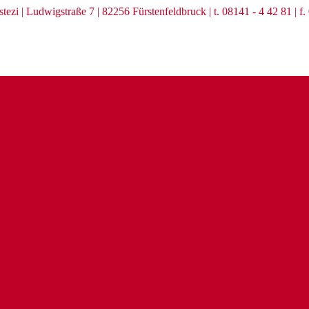
zi | Ludwigstraße 7 | 82256 Fürstenfeldbruck | t. 08141 - 4 42 81 | f.