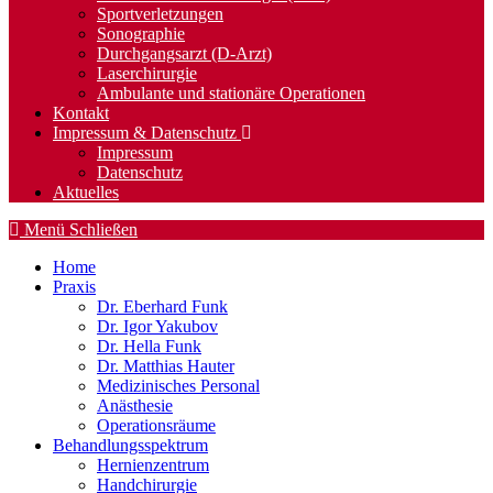
Sportverletzungen
Sonographie
Durchgangsarzt (D-Arzt)
Laserchirurgie
Ambulante und stationäre Operationen
Kontakt
Impressum & Datenschutz
Impressum
Datenschutz
Aktuelles
Menü
Schließen
Home
Praxis
Dr. Eberhard Funk
Dr. Igor Yakubov
Dr. Hella Funk
Dr. Matthias Hauter
Medizinisches Personal
Anästhesie
Operationsräume
Behandlungsspektrum
Hernienzentrum
Handchirurgie