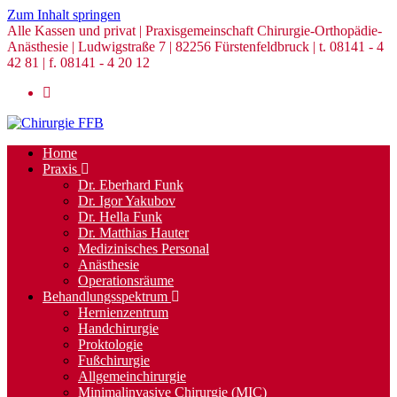
Zum Inhalt springen
Alle Kassen und privat | Praxisgemeinschaft Chirurgie-Orthopädie-
Anästhesie | Ludwigstraße 7 | 82256 Fürstenfeldbruck | t. 08141 - 4
42 81 | f. 08141 - 4 20 12
Home
Praxis
Dr. Eberhard Funk
Dr. Igor Yakubov
Dr. Hella Funk
Dr. Matthias Hauter
Medizinisches Personal
Anästhesie
Operationsräume
Behandlungsspektrum
Hernienzentrum
Handchirurgie
Proktologie
Fußchirurgie
Allgemeinchirurgie
Minimalinvasive Chirurgie (MIC)